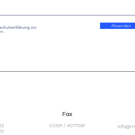
Absenden
schutzerklärung zur
n.
Fax
32
03391 / 4077091
info@mi
51